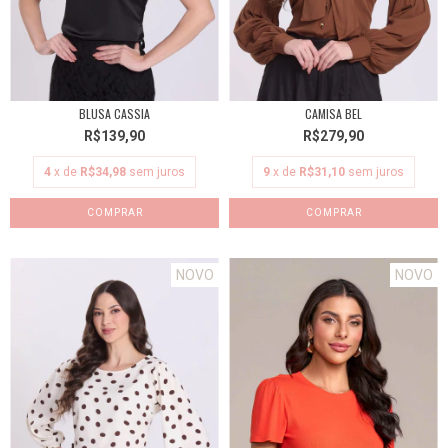
BLUSA CASSIA
CAMISA BEL
R$139,90
R$279,90
4
x de
R$34,98
sem juros
9
x de
R$31,10
sem juros
COMPRAR
COMPRAR
NOVO
NOVO