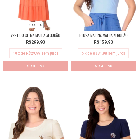
2 CORES
VESTIDO SELMA MALHA ALGODÃO
BLUSA MARINA MALHA ALGODÃO
R$299,90
R$159,90
10
x de
R$29,99
sem juros
5
x de
R$31,98
sem juros
COMPRAR
COMPRAR