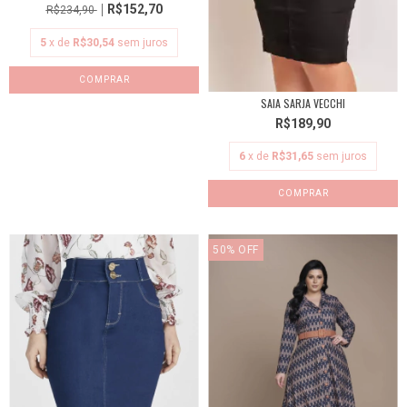
R$152,70
R$234,90
5
x de
R$30,54
sem juros
COMPRAR
SAIA SARJA VECCHI
R$189,90
6
x de
R$31,65
sem juros
COMPRAR
50
%
OFF