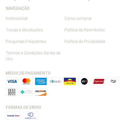
NAVEGAÇÃO
Institucional
Como comprar
Trocas e devoluções
Política de Reembolso
Perguntas Frequentes
Política de Privacidade
Termos e Condições Gerais de
Uso
MEIOS DE PAGAMENTO
FORMAS DE ENVIO