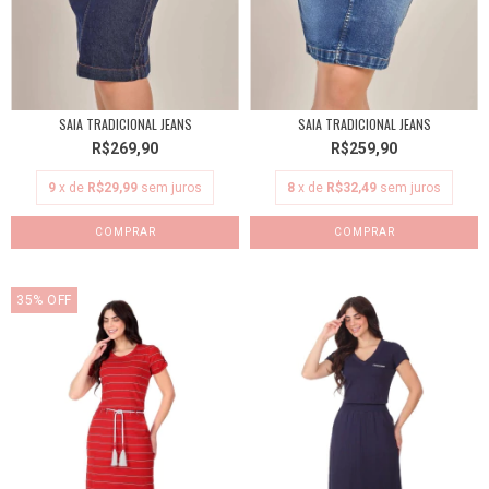
SAIA TRADICIONAL JEANS
SAIA TRADICIONAL JEANS
R$269,90
R$259,90
9
x de
R$29,99
sem juros
8
x de
R$32,49
sem juros
COMPRAR
COMPRAR
35
%
OFF