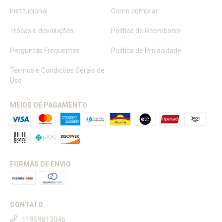
Institucional
Como comprar
Trocas e devoluções
Política de Reembolso
Perguntas Frequentes
Política de Privacidade
Termos e Condições Gerais de
Uso
MEIOS DE PAGAMENTO
FORMAS DE ENVIO
CONTATO
11959813046